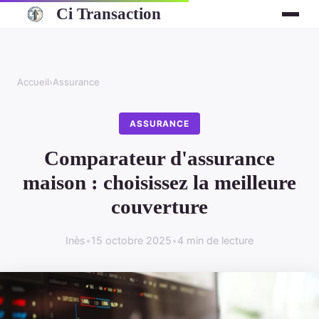
Ci Transaction
Accueil
›
Assurance
ASSURANCE
Comparateur d'assurance
maison : choisissez la meilleure
couverture
Inès
•
15 octobre 2025
•
4 min de lecture