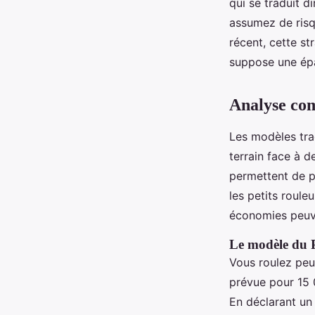
qui se traduit d
assumez de risqu
récent, cette st
suppose une épa
Analyse com
Les modèles tradi
terrain face à d
permettent de p
les petits roule
économies peuve
Le modèle du 
Vous roulez peu
prévue pour 15 
En déclarant un