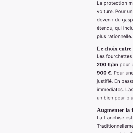
La protection ma
voiture. Pour un
devenir du gaspi
étendu, qui incl
plus rationnelle
Le choix entre 
Les fourchettes
200 €/an
pour u
900 €
. Pour un
justifié. En pas
immédiates. L’a
un bien pour plu
Augmenter la f
La franchise es
Traditionnelleme