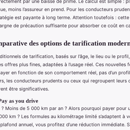
irectement par une baisse de prime. Le calcul est simple : p
e, moins l’assureur en prend. Pour les conducteurs prudent
ratégie est payante à long terme. Attention toutefois : cet
rgne de précaution suffisante pour absorber ce coût en ca
parative des options de tarification moder
tionnels de tarification, basés sur l’âge, le lieu ou le profi
es offres plus fines, adaptées à l’usage réel. Ces nouvelles 
ayer en fonction de son comportement réel, pas d’un profi
urs, les conducteurs prudents ou ceux qui regroupent leurs c
nt être significatives.
Pay as you drive
 ? Moins de 5 000 km par an ? Alors pourquoi payer pour 
000 km ? Les formules au kilométrage limité s’adaptent à vo
 plafond annuel, vous profitez d’une réduction immédiate. S