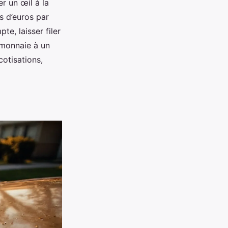
r un œil à la
s d’euros par
e, laisser filer
-monnaie à un
cotisations,