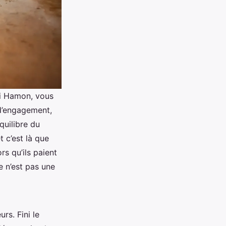
oi Hamon, vous
 d’engagement,
quilibre du
 c’est là que
rs qu’ils paient
e n’est pas une
rs. Fini le