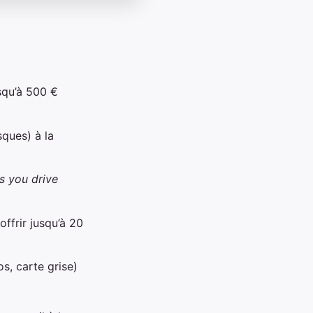
squ’à 500 €
sques) à la
s you drive
ffrir jusqu’à 20
os, carte grise)