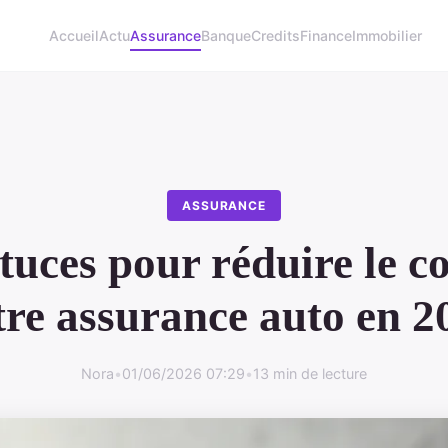
Accueil
Actu
Assurance
Banque
Credits
Finance
Immobilier
ASSURANCE
tuces pour réduire le c
tre assurance auto en 2
Nora
•
01/06/2026 07:29
•
13 min de lecture