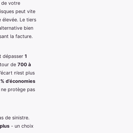
e de votre
isques peut vite
 élevée. Le tiers
alternative bien
ant la facture.
ut dépasser
1
utour de
700 à
écart n’est plus
 % d’économies
n ne protège pas
 de sinistre.
plus
- un choix