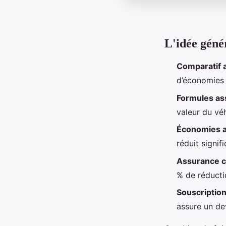
L'idée géné
Comparatif 
d’économies a
Formules as
valeur du véh
Économies a
réduit signif
Assurance 
% de réducti
Souscriptio
assure un dev