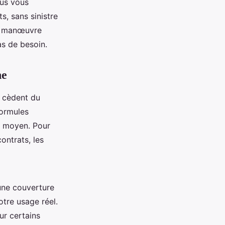
lus vous
s, sans sinistre
te manœuvre
s de besoin.
ne
l, cèdent du
formules
l moyen. Pour
ontrats, les
une couverture
tre usage réel.
ur certains