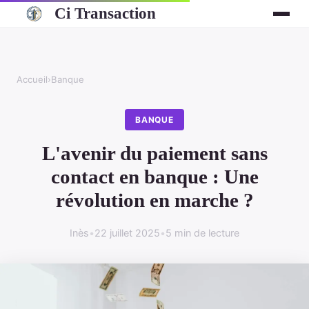
Ci Transaction
Accueil
›
Banque
BANQUE
L'avenir du paiement sans
contact en banque : Une
révolution en marche ?
Inès
•
22 juillet 2025
•
5 min de lecture