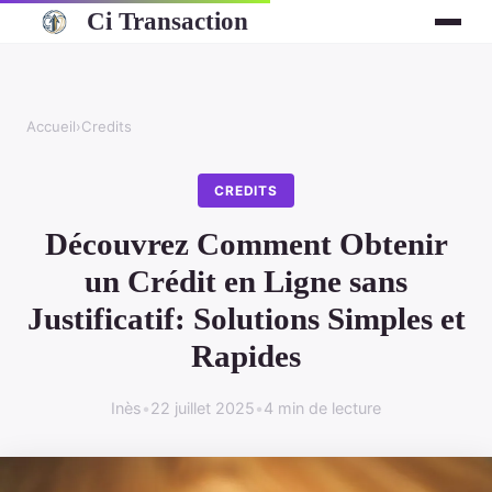
Ci Transaction
Accueil
›
Credits
CREDITS
Découvrez Comment Obtenir
un Crédit en Ligne sans
Justificatif: Solutions Simples et
Rapides
Inès
•
22 juillet 2025
•
4 min de lecture